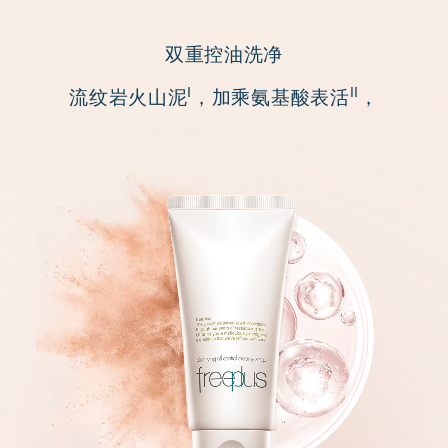
双重控油洗净
I
II
流纹岩火山泥
，加乘氨基酸表活
，